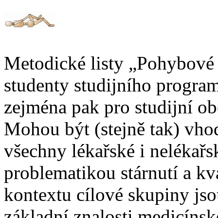
Metodické listy „Pohybové 
studenty studijního program
zejména pak pro studijní obo
Mohou být (stejně tak) vh
všechny lékařské i nelékařs
problematikou stárnutí a kv
kontextu cílové skupiny js
základní znalosti medicínsk