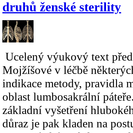
druhů ženské sterility
Ucelený výukový text před
Mojžíšové v léčbě některých
indikace metody, pravidla m
oblast lumbosakrální páteře.
základní vyšetření hlubokéh
důraz je pak kladen na postu