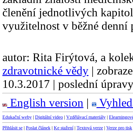
členění jednotlivých kapito
využitelnost v běžné denní 
autor: Rita Firýtová, a kole
zdravotnické vědy
| zobraze
10.3.2017 | poslední úpravy
English version
|
Vyhled
Edukační weby
|
Digitální video
|
Vzdělávací materiály
|
Elearningov
Přihlásit se
|
Poslat článek
|
Ke stažení
|
Textová verze
|
Verze pro tisk