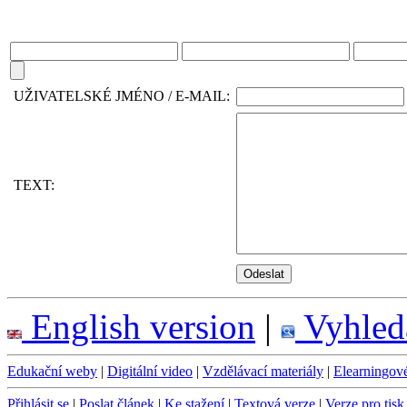
UŽIVATELSKÉ JMÉNO / E-MAIL:
TEXT:
English version
|
Vyhled
Edukační weby
|
Digitální video
|
Vzdělávací materiály
|
Elearningov
Přihlásit se
|
Poslat článek
|
Ke stažení
|
Textová verze
|
Verze pro tisk