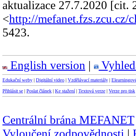
aktualizace 27.7.2020 [ci
<
http://mefanet.fzs.zcu.cz
5423.
English version
|
Vyhled
Edukační weby
|
Digitální video
|
Vzdělávací materiály
|
Elearningov
Přihlásit se
|
Poslat článek
|
Ke stažení
|
Textová verze
|
Verze pro tisk
Centrální brána MEFANET
Vyloučení zodpovědnosti
|