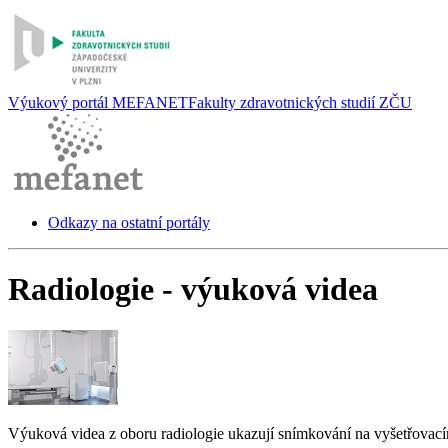
Výukový portál MEFANET
Fakulty zdravotnických studií ZČU
Odkazy na ostatní portály
Radiologie - výuková videa
Výuková videa z oboru radiologie ukazují snímkování na vyšetřovacím 